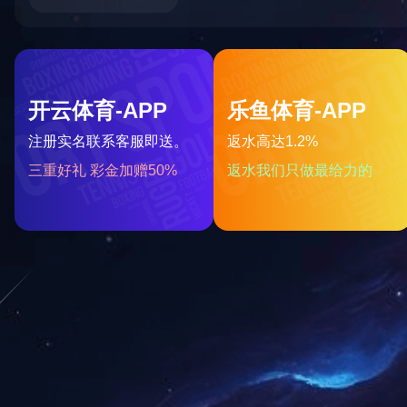
SG系列三相干式变压器（整流）
QZB系列自耦变压器