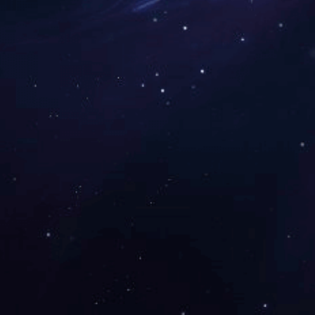
Copyright © 2018 乐鱼页面在线登录-乐鱼（中国） All right