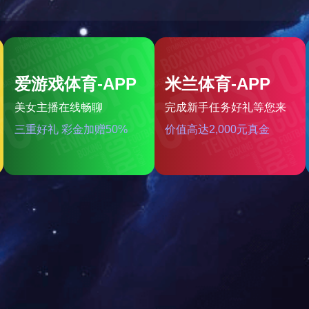
SSG系列三相伺服变压器
SG10系列风电光伏照明干式
SGK系列磁集成变压器
USG系列三相变频变压