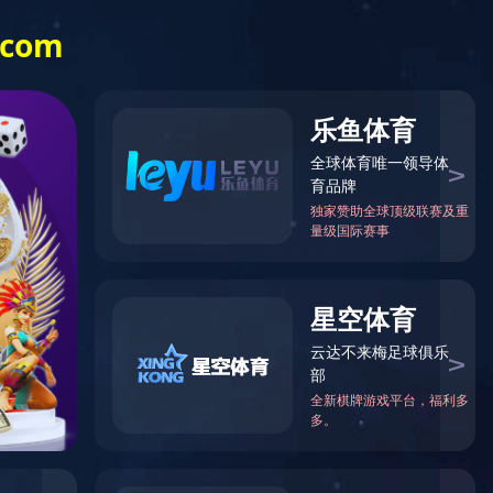
设为主页
添加收藏
地址导航
闻中心
销售网点
乐鱼页面在线登
录-乐鱼（中国）